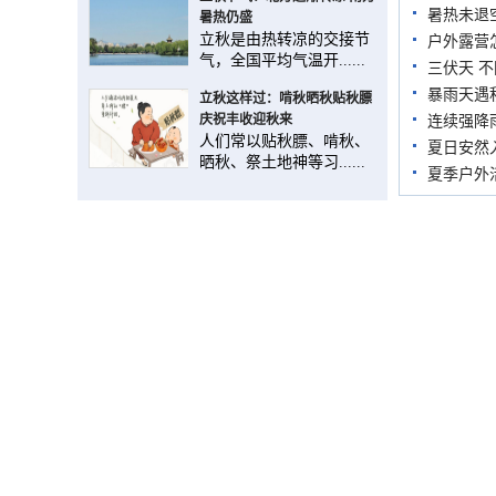
暑热未退
暑热仍盛
立秋是由热转凉的交接节
户外露营
气，全国平均气温开......
三伏天 
暴雨天遇
立秋这样过：啃秋晒秋贴秋膘
庆祝丰收迎秋来
连续强降
人们常以贴秋膘、啃秋、
夏日安然
晒秋、祭土地神等习......
夏季户外