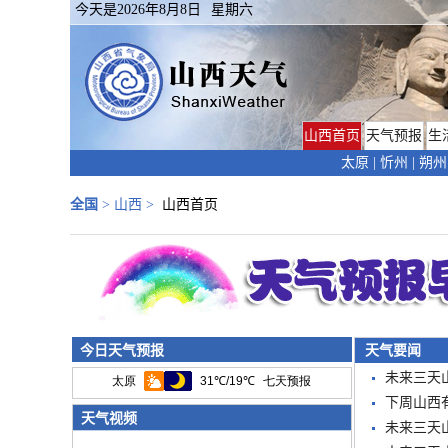
今天是
2026年8月8日
星期六
山西首页
天气预报
生
太原
|
忻州
|
朔州
全国
>
山西
>
山西首页
今日天气预报
天气要闻
未来三天
下周山西
天气视频
未来三天