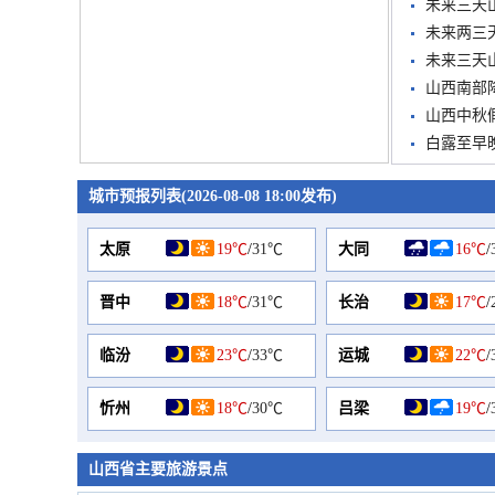
未来三天
未来两三
未来三天
山西南部
山西中秋
白露至早
城市预报列表(2026-08-08 18:00发布)
太原
19℃
/
31℃
大同
16℃
/
晋中
18℃
/
31℃
长治
17℃
/
临汾
23℃
/
33℃
运城
22℃
/
忻州
18℃
/
30℃
吕梁
19℃
/
山西省主要旅游景点