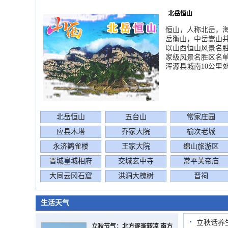
北岳恒山
恒山，人称北岳，海
岳衡山，中岳嵩山并
以山西恒山风景名
家级风景名胜区名
浑源县城南10公里
北岳恒山
五台山
常家庄园
应县木塔
乔家大院
榆次老城
永济鹳雀楼
王家大院
绵山旅游区
晋城皇城相府
交城玄中寺
常平关帝庙
大同云冈石窟
洪洞大槐树
晋祠
生活天气
立秋话养
立秋节气：北方逐渐转凉 南方