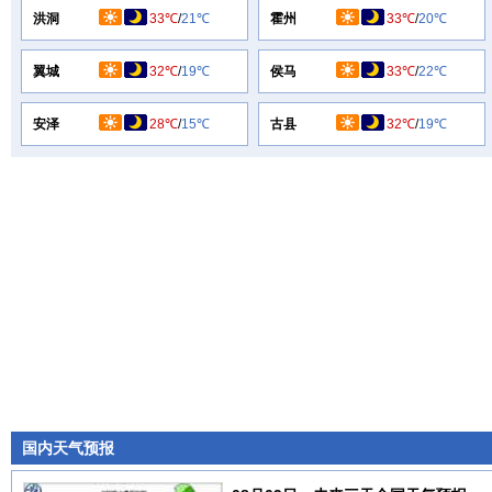
洪洞
33℃
/
21℃
霍州
33℃
/
20℃
翼城
32℃
/
19℃
侯马
33℃
/
22℃
安泽
28℃
/
15℃
古县
32℃
/
19℃
国内天气预报