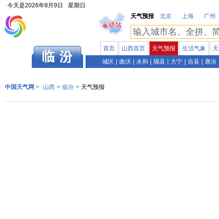
今天是
2026年8月9日
星期日
天气预报
北京
上海
广州
首页
山西首页
天气预报
生活气象
天
山西
城区
|
曲沃
|
永和
|
隰县
|
大宁
|
吉县
|
襄汾
中国天气网
>
山西
>
临汾
>
天气预报