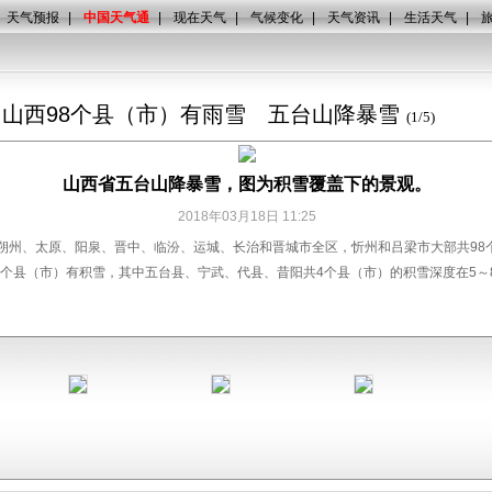
天气预报
|
中国天气通
|
现在天气
|
气候变化
|
天气资讯
|
生活天气
|
山西98个县（市）有雨雪 五台山降暴雪
(
1
/
5
)
山西省五台山降暴雪，图为积雪覆盖下的景观。
2018年03月18日 11:25
、朔州、太原、阳泉、晋中、临汾、运城、长治和晋城市全区，忻州和吕梁市大部共98
18个县（市）有积雪，其中五台县、宁武、代县、昔阳共4个县（市）的积雪深度在5