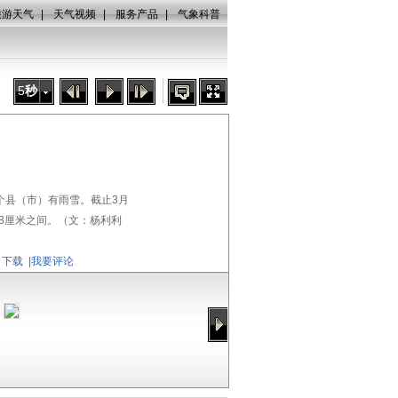
旅游天气
|
天气视频
|
服务产品
|
气象科普
5
秒
个县（市）有雨雪。截止3月
～8厘米之间。（文：杨利利
下载
|
我要评论