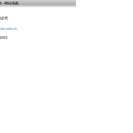
助
-
网站地图
复制必究
her.com.cn
053