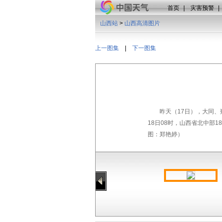
首页
|
灾害预警
|
山西站
>
山西高清图片
上一图集
|
下一图集
昨天（17日），大同
18日08时，山西省北中部
图：郑艳婷）