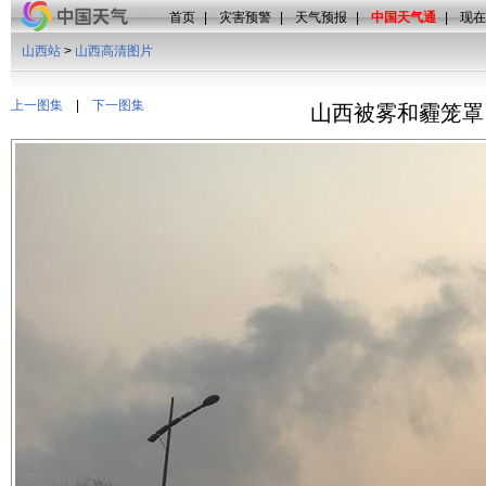
首页
|
灾害预警
|
天气预报
|
中国天气通
|
现在
山西站
>
山西高清图片
上一图集
|
下一图集
山西被雾和霾笼罩