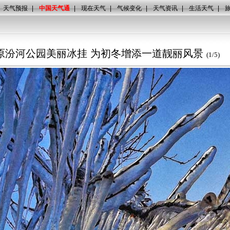
天气预报
|
中国天气通
|
现在天气
|
气候变化
|
天气资讯
|
生活天气
|
原汾河公园美丽冰挂 为初冬增添一道靓丽风景
(
1
/
5
)