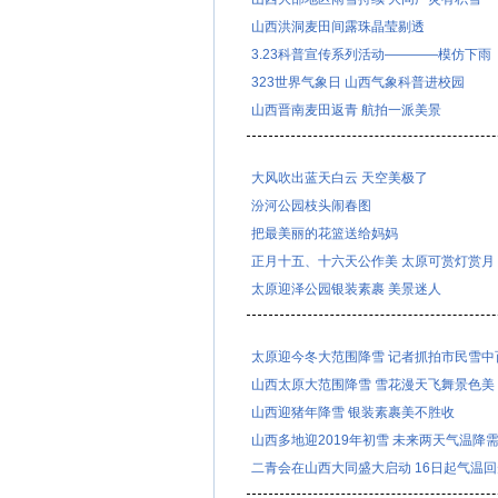
山西洪洞麦田间露珠晶莹剔透
3.23科普宣传系列活动————模仿下雨
323世界气象日 山西气象科普进校园
山西晋南麦田返青 航拍一派美景
大风吹出蓝天白云 天空美极了
汾河公园枝头闹春图
把最美丽的花篮送给妈妈
正月十五、十六天公作美 太原可赏灯赏月
太原迎泽公园银装素裹 美景迷人
太原迎今冬大范围降雪 记者抓拍市民雪中
山西太原大范围降雪 雪花漫天飞舞景色美
山西迎猪年降雪 银装素裹美不胜收
山西多地迎2019年初雪 未来两天气温降
二青会在山西大同盛大启动 16日起气温回