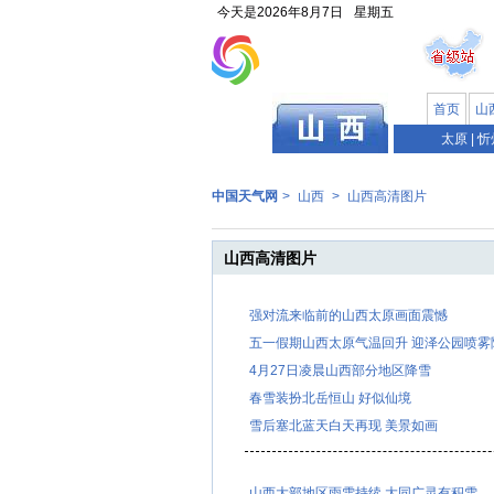
今天是
2026年8月7日
星期五
首页
山
太原
|
忻
中国天气网
>
山西
>
山西高清图片
山西高清图片
强对流来临前的山西太原画面震憾
五一假期山西太原气温回升 迎泽公园喷雾
4月27日凌晨山西部分地区降雪
春雪装扮北岳恒山 好似仙境
雪后塞北蓝天白天再现 美景如画
山西大部地区雨雪持续 大同广灵有积雪