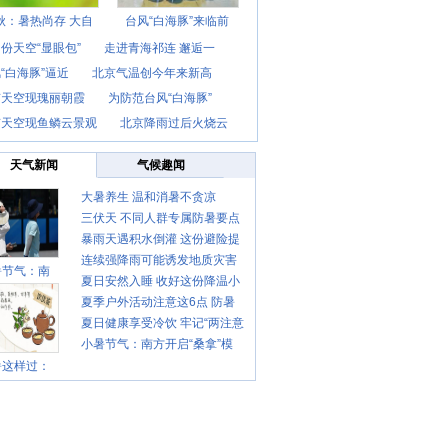
秋：暑热尚存 大自
台风“白海豚”来临前
份天空“显眼包”
走进青海祁连 邂逅一
“白海豚”逼近
北京气温创今年来新高
京天空现瑰丽朝霞
为防范台风“白海豚”
京天空现鱼鳞云景观
北京降雨过后火烧云
天气新闻
气候趣闻
大暑养生 温和消暑不贪凉
三伏天 不同人群专属防暑要点
暴雨天遇积水倒灌 这份避险提
请收好
连续强降雨可能诱发地质灾害
示请收好
暑节气：南
夏日安然入睡 收好这份降温小
这些前兆要知道
夏季户外活动注意这6点 防暑
贴士
夏日健康享受冷饮 牢记“两注意
健身两不误
小暑节气：南方开启“桑拿”模
一控制”
暑这样过：
式 北方陆续进入雨季