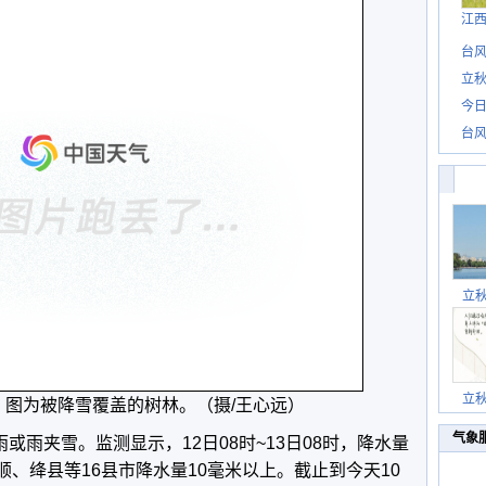
江
台风
立秋
今日
台风
立
立
。图为被降雪覆盖的树林。（摄/王心远）
气象
雨或雨夹雪。监测显示，12日08时~13日08时，降水量
、平顺、绛县等16县市降水量10毫米以上。截止到今天10