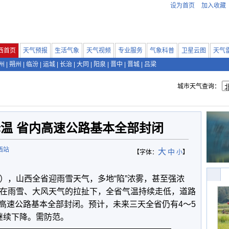
设为首页
加入收藏
西首页
天气预报
生活气象
天气视频
专业服务
气象科普
卫星云图
天气
州
|
朔州
|
临汾
|
运城
|
长治
|
大同
|
阳泉
|
晋中
|
晋城
|
吕梁
城市天气查询：
温 省内高速公路基本全部封闭
西站
大
中
【字体：
小
】
日），山西全省迎雨雪天气，多地“陷”浓雾，甚至强浓
。在雨雪、大风天气的拉扯下，全省气温持续走低，道路
高速公路基本全部封闭。预计，未来三天全省仍有4～5
继续下降。需防范。