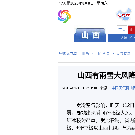
今天是
2026年8月8日
星期六
首页
山
太原
|
忻
中国天气网
>
山西
>
山西首页
>
天气要闻
山西有雨雪大风降
2016-02-13 10:40:08 来源：
中国天气网山
受冷空气影响，昨天（12
雾，局地出现瞬间7～8级大风
结冰较为严重。受此影响，省内
级、短时7级以上西北风，气温