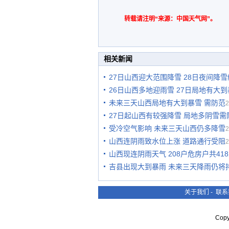
转载请注明“来源：中国天气网”。
相关新闻
27日山西迎大范围降雪 28日夜间降
26日山西多地迎雨雪 27日局地有大
未来三天山西局地有大到暴雪 需防范
2
27日起山西有较强降雪 局地多阴雪需
受冷空气影响 未来三天山西仍多降雪
2
山西连阴雨致水位上涨 道路通行受阻
2
山西现连阴雨天气 208户危房户共41
吉县出现大到暴雨 未来三天降雨仍将
关于我们
-
联系
Cop