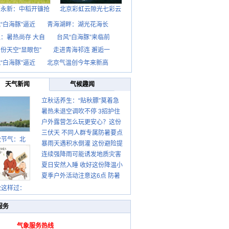
西永新：中稻开镰抢
北京彩虹云隙光七彩云
“白海豚”逼近
青海湖畔：湖光花海长
：暑热尚存 大自
台风“白海豚”来临前
份天空“显眼包”
走进青海祁连 邂逅一
“白海豚”逼近
北京气温创今年来新高
天气新闻
气候趣闻
立秋话养生：“贴秋膘”莫着急
暑热未退空调吹不停 3招护住
先清暑再防燥
户外露营怎么玩更安心？这份
肩颈不酸痛
三伏天 不同人群专属防暑要点
攻略请收好
秋节气：北
暴雨天遇积水倒灌 这份避险提
请收好
连续强降雨可能诱发地质灾害
示请收好
夏日安然入睡 收好这份降温小
这些前兆要知道
夏季户外活动注意这6点 防暑
贴士
健身两不误
秋这样过：
服务
气象服务热线