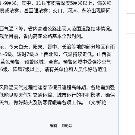
.1~9厘米，其中，11县市积雪深度5厘米以上，偏关积
有雾或浓雾，甚至强浓雾；交口、河津、永济出现瞬间
西气温下降，省内高速公路出现大范围道路结冰情况。
截至目前，省内高速公路基本全部封闭。
示，今天白天，阳泉、晋中、长治等地的部分地区有雨
4~5级、短时7级以上西北风，气温持续走低。山西省
大风蓝色预警，预警区域：全省。预警区域中受强冷空气
~6级、阵风7级以上。请有关单位和人员作好防范准
风降温天气过程恰逢春节假日返程高峰期，各地需加强
低能见度天气对交通运输、城市运行的不利影响，确保
天气，做好防火及防寒保暖等各项工作。（文/郑艳
编辑： 郑艳婷