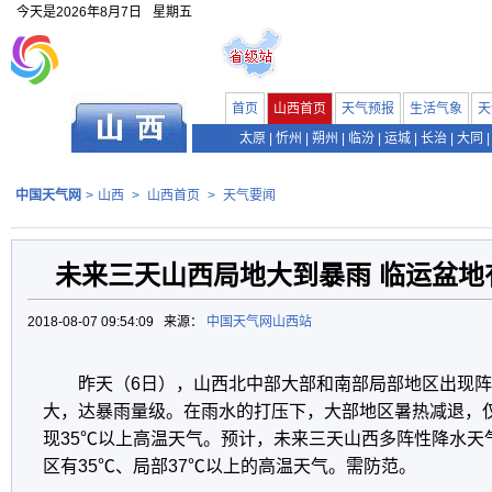
今天是
2026年8月7日
星期五
首页
山西首页
天气预报
生活气象
天
太原
|
忻州
|
朔州
|
临汾
|
运城
|
长治
|
大同
|
中国天气网
>
山西
>
山西首页
>
天气要闻
未来三天山西局地大到暴雨 临运盆地
2018-08-07 09:54:09 来源：
中国天气网山西站
昨天（6日），山西北中部大部和南部局部地区出现
大，达暴雨量级。在雨水的打压下，大部地区暑热减退，
现35℃以上高温天气。预计，未来三天山西多阵性降水天
区有35℃、局部37℃以上的高温天气。需防范。