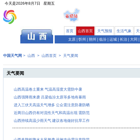
今天是
2026年8月7日
星期五
首页
山西首页
天气预报
生活气象
天
太原
|
忻州
|
朔州
|
临汾
|
运城
|
长治
|
大同
|
中国天气网
>
山西
>
山西首页
>
天气要闻
天气要闻
山西高温卷土重来 气温高湿度大需防中暑
山西强降雨来袭 吕梁临汾太原等多地有暴雨
进入三伏天高温天气增多 公众需注意防暑防晒
近两日山西仍有对流性天气和高温出现 需防范
山西持续高温少雨天气 建议各地做好抗旱工作
山西多阵性降水大风频袭 设施农业需注意防范