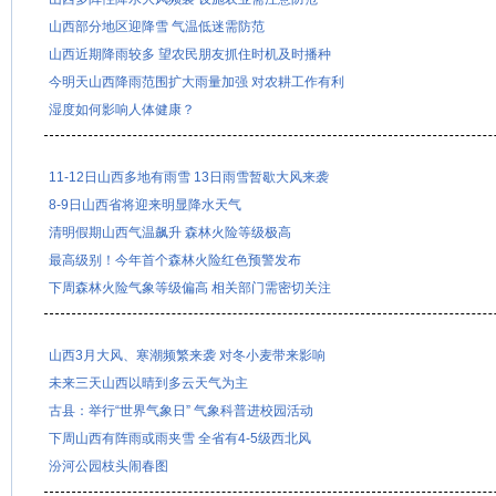
山西部分地区迎降雪 气温低迷需防范
山西近期降雨较多 望农民朋友抓住时机及时播种
今明天山西降雨范围扩大雨量加强 对农耕工作有利
湿度如何影响人体健康？
11-12日山西多地有雨雪 13日雨雪暂歇大风来袭
8-9日山西省将迎来明显降水天气
清明假期山西气温飙升 森林火险等级极高
最高级别！今年首个森林火险红色预警发布
下周森林火险气象等级偏高 相关部门需密切关注
山西3月大风、寒潮频繁来袭 对冬小麦带来影响
未来三天山西以晴到多云天气为主
古县：举行“世界气象日” 气象科普进校园活动
下周山西有阵雨或雨夹雪 全省有4-5级西北风
汾河公园枝头闹春图