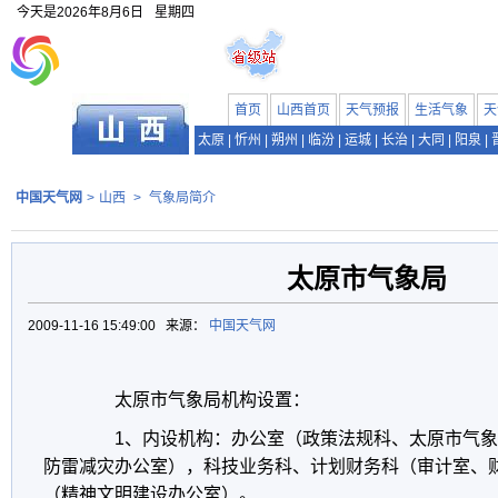
今天是
2026年8月6日
星期四
首页
山西首页
天气预报
生活气象
天
太原
|
忻州
|
朔州
|
临汾
|
运城
|
长治
|
大同
|
阳泉
|
中国天气网
>
山西
>
气象局简介
太原市气象局
2009-11-16 15:49:00 来源：
中国天气网
太原市气象局机构设置：
1
、内设机构：办公室（政策法规科、太原市气象
防雷减灾办公室），科技业务科、计划财务科（审计室、
（精神文明建设办公室）。