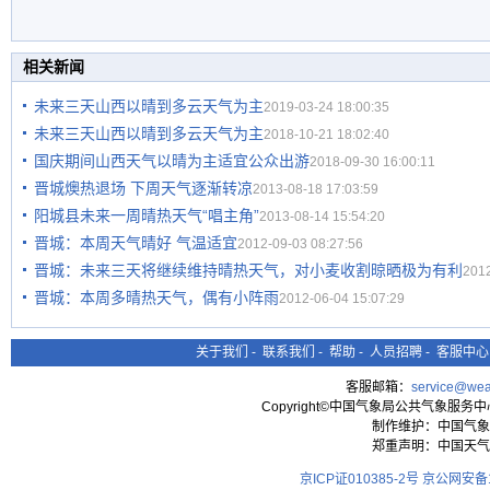
相关新闻
未来三天山西以晴到多云天气为主
2019-03-24 18:00:35
未来三天山西以晴到多云天气为主
2018-10-21 18:02:40
国庆期间山西天气以晴为主适宜公众出游
2018-09-30 16:00:11
晋城燠热退场 下周天气逐渐转凉
2013-08-18 17:03:59
阳城县未来一周晴热天气“唱主角”
2013-08-14 15:54:20
晋城：本周天气晴好 气温适宜
2012-09-03 08:27:56
晋城：未来三天将继续维持晴热天气，对小麦收割晾晒极为有利
2012
晋城：本周多晴热天气，偶有小阵雨
2012-06-04 15:07:29
关于我们
-
联系我们
-
帮助
-
人员招聘
-
客服中心
客服邮箱：
service@wea
Copyright©中国气象局公共气象服务中心 All
制作维护：中国气象
郑重声明：中国天气
京ICP证010385-2号
京公网安备11