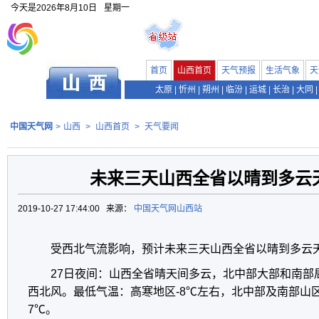
今天是
2026年8月10日
星期一
首页
山西首页
天气预报
生活气象
天
太原
|
忻州
|
朔州
|
临汾
|
运城
|
长治
|
大同
|
中国天气网
>
山西
>
山西首页
>
天气要闻
未来三天山西全省以晴到多云
2019-10-27 17:44:00 来源：
中国天气网山西站
受西北气流影响，预计未来三天山西全省以晴到多云
27日夜间：山西全省晴天间多云，北中部大部和南部局
西北风。最低气温：高寒地区-8℃左右，北中部及南部山区
7℃。