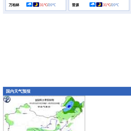
万柏林
31℃
/
20℃
晋源
31℃
/
20℃
国内天气预报