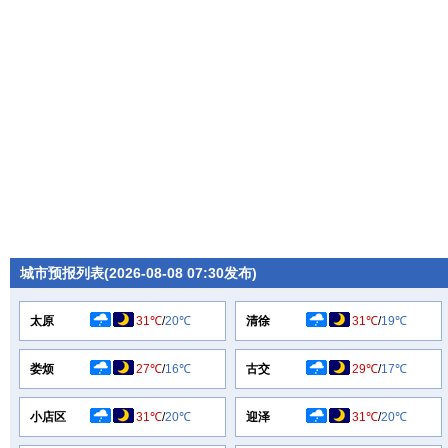
城市预报列表(2026-08-08 07:30发布)
太原
31℃
/
20℃
清徐
31℃
/
19℃
娄烦
27℃
/
16℃
古交
29℃
/
17℃
小店区
31℃
/
20℃
迎泽
31℃
/
20℃