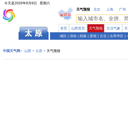
今天是
2026年8月8日
星期六
天气预报
北京
上海
广州
首页
山西首页
天气预报
生活气象
天
山西
城区
|
清徐
|
阳曲
|
娄烦
|
古交
|
尖草坪区
|
中国天气网
>
山西
>
太原
>
天气预报