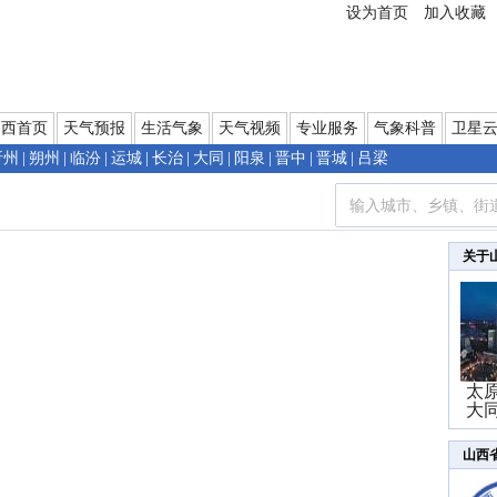
设为首页
加入收藏
山西首页
天气预报
生活气象
天气视频
专业服务
气象科普
卫星
忻州
|
朔州
|
临汾
|
运城
|
长治
|
大同
|
阳泉
|
晋中
|
晋城
|
吕梁
关于
太
大
山西