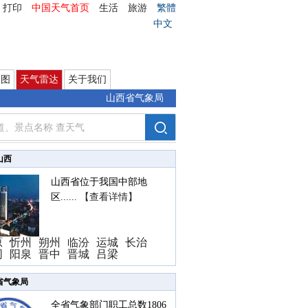
打印
中国天气首页
生活
旅游
繁體
中文
云图
天气雷达
关于我们
山西省气象局
山西
山西省位于我国中部地
区......
【查看详情】
原
忻州
朔州
临汾
运城
长治
同
阳泉
晋中
晋城
吕梁
省气象局
全省气象部门职工总数1806