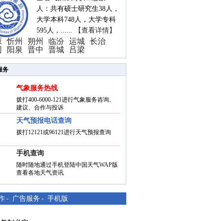
人：共有硕士研究生38人，
大学本科748人，大学专科
595人，......
【查看详情】
原
忻州
朔州
临汾
运城
长治
同
阳泉
晋中
晋城
吕梁
服务
气象服务热线
拨打400-6000-121进行气象服务咨询、
建议、合作与投诉
天气预报电话查询
拨打12121或96121进行天气预报查询
手机查询
随时随地通过手机登陆中国天气WAP版
查看各地天气资讯
作
-
广告服务
-
手机版