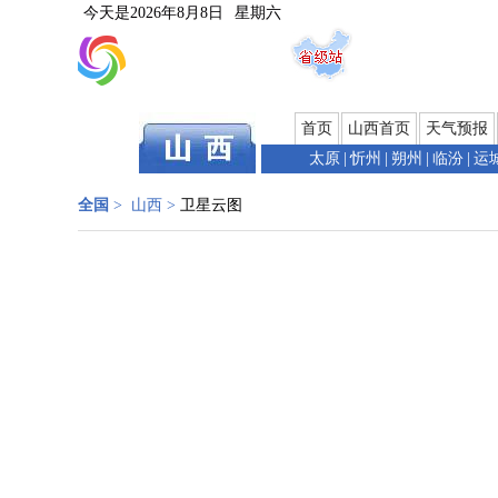
今天是
2026年8月8日
星期六
首页
山西首页
天气预报
太原
|
忻州
|
朔州
|
临汾
|
运
全国
>
山西
>
卫星云图