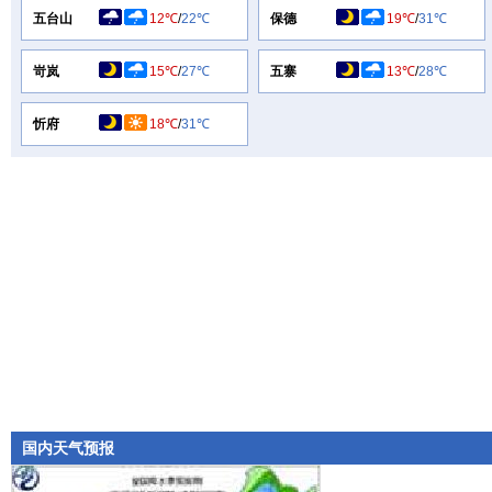
五台山
12℃
/
22℃
保德
19℃
/
31℃
岢岚
15℃
/
27℃
五寨
13℃
/
28℃
忻府
18℃
/
31℃
国内天气预报