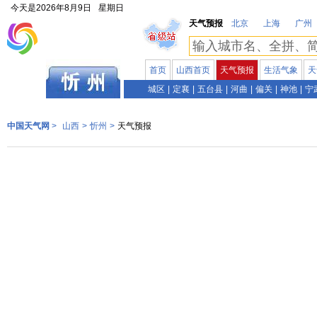
今天是
2026年8月9日
星期日
天气预报
北京
上海
广州
首页
山西首页
天气预报
生活气象
天
山西
城区
|
定襄
|
五台县
|
河曲
|
偏关
|
神池
|
宁
中国天气网
>
山西
>
忻州
>
天气预报