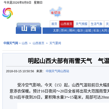
今天是
2026年8月9日
星期日
首页
山西首页
天气预报
生活气象
天
太原
|
忻州
|
朔州
|
临汾
|
运城
|
长治
|
大同
|
中国天气网
>
山西
>
山西首页
>
天气要闻
明起山西大部有雨雪天气 气
2018-03-15 10:50:56 来源：
中国天气网山西站
受冷空气影响，今天（15）起，山西气温较前日大幅
意添衣保暖。预计16日夜间～20日全省将出现大范围雨
在16后半夜到20日，累积降水量3～15毫米，局部可达20m