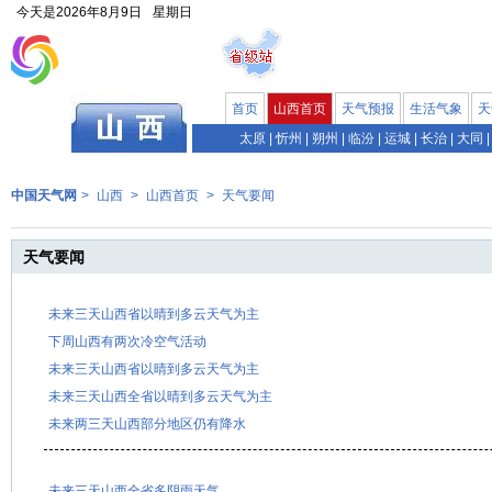
今天是
2026年8月9日
星期日
首页
山西首页
天气预报
生活气象
天
太原
|
忻州
|
朔州
|
临汾
|
运城
|
长治
|
大同
|
中国天气网
>
山西
>
山西首页
>
天气要闻
天气要闻
未来三天山西省以晴到多云天气为主
下周山西有两次冷空气活动
未来三天山西省以晴到多云天气为主
未来三天山西全省以晴到多云天气为主
未来两三天山西部分地区仍有降水
未来三天山西全省多阴雨天气