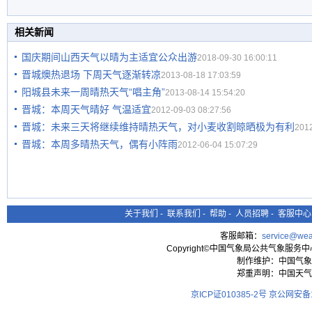
相关新闻
国庆期间山西天气以晴为主适宜公众出游
2018-09-30 16:00:11
晋城燠热退场 下周天气逐渐转凉
2013-08-18 17:03:59
阳城县未来一周晴热天气“唱主角”
2013-08-14 15:54:20
晋城：本周天气晴好 气温适宜
2012-09-03 08:27:56
晋城：未来三天将继续维持晴热天气，对小麦收割晾晒极为有利
2012
晋城：本周多晴热天气，偶有小阵雨
2012-06-04 15:07:29
关于我们
-
联系我们
-
帮助
-
人员招聘
-
客服中心
客服邮箱：
service@wea
Copyright©中国气象局公共气象服务中心 All
制作维护：中国气象
郑重声明：中国天气
京ICP证010385-2号
京公网安备11