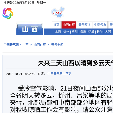
今天是
2026年8月10日
星期一
首页
山西首页
天气预报
生活气象
天
太原
|
忻州
|
朔州
|
临汾
|
运城
|
长治
|
大同
|
中国天气网
>
山西
>
山西首页
>
天气要闻
未来三天山西以晴到多云天
2018-10-21 18:02:40 来源：
中国天气网山西站
受冷空气影响，21日夜间山西部分
全省阴天转多云，忻州、吕梁等地的局
夹雪，北部局部和中南部部分地区有轻
对秋收晾晒工作会有影响，请公众注意