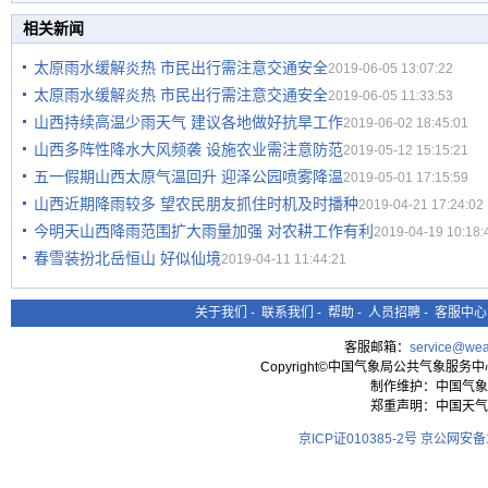
相关新闻
太原雨水缓解炎热 市民出行需注意交通安全
2019-06-05 13:07:22
太原雨水缓解炎热 市民出行需注意交通安全
2019-06-05 11:33:53
山西持续高温少雨天气 建议各地做好抗旱工作
2019-06-02 18:45:01
山西多阵性降水大风频袭 设施农业需注意防范
2019-05-12 15:15:21
五一假期山西太原气温回升 迎泽公园喷雾降温
2019-05-01 17:15:59
山西近期降雨较多 望农民朋友抓住时机及时播种
2019-04-21 17:24:02
今明天山西降雨范围扩大雨量加强 对农耕工作有利
2019-04-19 10:18:
春雪装扮北岳恒山 好似仙境
2019-04-11 11:44:21
关于我们
-
联系我们
-
帮助
-
人员招聘
-
客服中心
客服邮箱：
service@wea
Copyright©中国气象局公共气象服务中心 All
制作维护：中国气象
郑重声明：中国天气
京ICP证010385-2号
京公网安备11