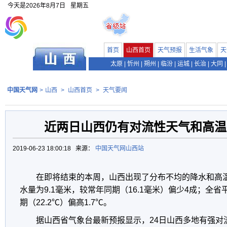
今天是
2026年8月7日
星期五
首页
山西首页
天气预报
生活气象
天
太原
|
忻州
|
朔州
|
临汾
|
运城
|
长治
|
大同
|
中国天气网
>
山西
>
山西首页
>
天气要闻
近两日山西仍有对流性天气和高温
2019-06-23 18:00:18 来源：
中国天气网山西站
在即将结束的本周，山西出现了分布不均的降水和高
水量为9.1毫米，较常年同期（16.1毫米）偏少4成；全省
期（22.2℃）偏高1.7℃。
据山西省气象台最新预报显示，24日山西多地有强对