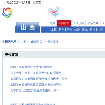
今天是
2026年8月7日
星期五
首页
山西首页
天气预报
生活气象
天
太原
|
忻州
|
朔州
|
临汾
|
运城
|
长治
|
大同
|
中国天气网
>
山西
>
山西首页
>
天气要闻
天气要闻
山西下周有两次冷空气过程需防范
未来十天山西有三次雨雪天气过程 需防范
太原迎今冬大范围降雪 记者抓拍市民雪中百态
山西发布暴雪蓝色预警 高速实施交通管制
共享青运·山西三万跑友新春跑步大拜年
山西临汾长治雨雪天气影响春运出行